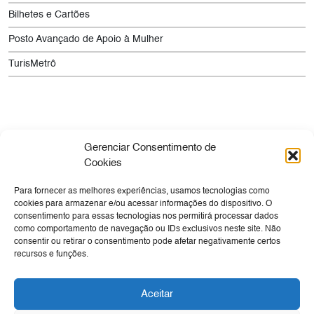
Bilhetes e Cartões
Posto Avançado de Apoio à Mulher
TurisMetrô
Gerenciar Consentimento de
Cookies
Para fornecer as melhores experiências, usamos tecnologias como
Empresa
Sua Viagem
Cultura
Tecnologia
cookies para armazenar e/ou acessar informações do dispositivo. O
consentimento para essas tecnologias nos permitirá processar dados
Expansão e Obras
Negócios
Canal de Denúncia
como comportamento de navegação ou IDs exclusivos neste site. Não
Ouvidoria
consentir ou retirar o consentimento pode afetar negativamente certos
recursos e funções.
Transparência
Aceitar
SIC