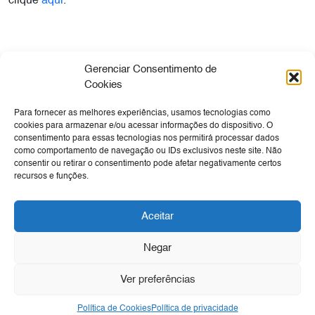
clique
aqui
.
Gerenciar Consentimento de
Cookies
Para fornecer as melhores experiências, usamos tecnologias como
Empresa
Sua Viagem
Cultura
Tecnologia
cookies para armazenar e/ou acessar informações do dispositivo. O
consentimento para essas tecnologias nos permitirá processar dados
Expansão e Obras
Negócios
Canal de Denúncia
como comportamento de navegação ou IDs exclusivos neste site. Não
Ouvidoria
consentir ou retirar o consentimento pode afetar negativamente certos
recursos e funções.
Transparência
SIC
Aceitar
Negar
Ver preferências
Política de Cookies
Política de privacidade