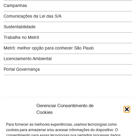
Campanhas
Comunicações da Lei das S/A
Sustentabilidade
Trabalhe no Metrô
Metrô: melhor opção para conhecer São Paulo
Licenciamento Ambiental
Portal Governança
Gerenciar Consentimento de
Cookies
Para fornecer as melhores experiências, usamos tecnologias como
Empresa
Sua Viagem
Cultura
Tecnologia
cookies para armazenar e/ou acessar informações do dispositivo. O
consentimento para essas tecnologias nos permitirá processar dados