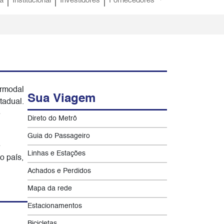
a
Institucional
Investidores
Fornecedores
ermodal
Sua Viagem
tadual.
e
Direto do Metrô
Guia do Passageiro
e
Linhas e Estações
o país,
Achados e Perdidos
Mapa da rede
Estacionamentos
Bicicletas