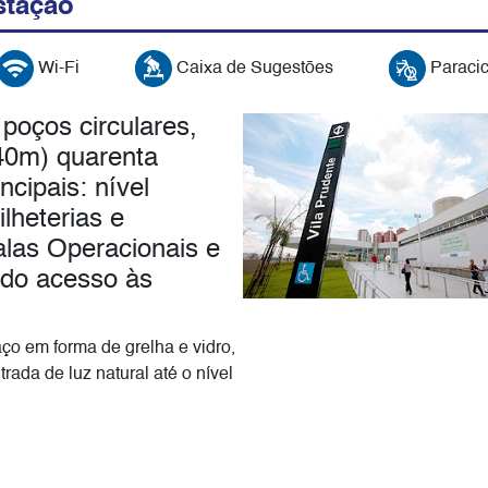
stação
Wi-Fi
Caixa de Sugestões
Paracic
 poços circulares,
(40m) quarenta
ncipais: nível
lheterias e
alas Operacionais e
o do acesso às
aço em forma de grelha e vidro,
rada de luz natural até o nível