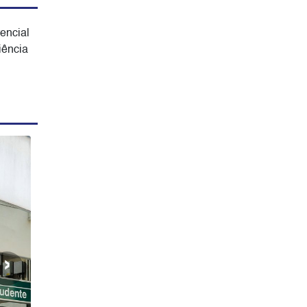
encial
iência
.
›