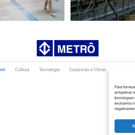
gem
Cultura
Tecnologia
Expansão e Obras
Negócios
Para fornec
armazenar e
tecnologias
exclusivos n
negativament
A