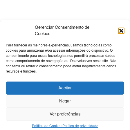
Gerenciar Consentimento de
Cookies
Para fornecer as melhores experiências, usamos tecnologias como
Empresa
Sua Viagem
Cultura
Tecnologia
cookies para armazenar e/ou acessar informações do dispositivo. O
consentimento para essas tecnologias nos permitirá processar dados
Expansão e Obras
Negócios
Canal de Denúncia
como comportamento de navegação ou IDs exclusivos neste site. Não
Ouvidoria
consentir ou retirar o consentimento pode afetar negativamente certos
recursos e funções.
Transparência
Aceitar
SIC
Negar
Ver preferências
Política de Cookies
Política de privacidade