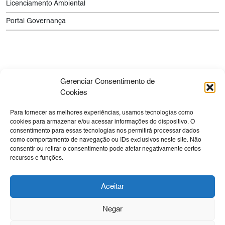
Licenciamento Ambiental
Portal Governança
Gerenciar Consentimento de
Cookies
Para fornecer as melhores experiências, usamos tecnologias como
Empresa
Sua Viagem
Cultura
Tecnologia
cookies para armazenar e/ou acessar informações do dispositivo. O
consentimento para essas tecnologias nos permitirá processar dados
Expansão e Obras
Negócios
Canal de Denúncia
como comportamento de navegação ou IDs exclusivos neste site. Não
Ouvidoria
consentir ou retirar o consentimento pode afetar negativamente certos
recursos e funções.
Transparência
SIC
Aceitar
Negar