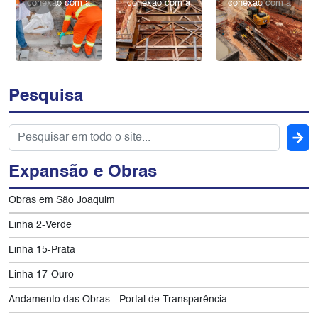
conexão com a
conexão com a
conexão com a
linha 6 laranja
linha 6 laranja
linha 6 laranja
29/04/2025
29/04/2025
29/04/2025
Foto: Márcia
Foto: Márcia
Foto: Márcia
Alves/Metrô
Alves/Metrô
Alves/Metrô
SP
SP
SP
Pesquisa
Expansão e Obras
Obras em São Joaquim
Linha 2-Verde
Linha 15-Prata
Linha 17-Ouro
Andamento das Obras - Portal de Transparência