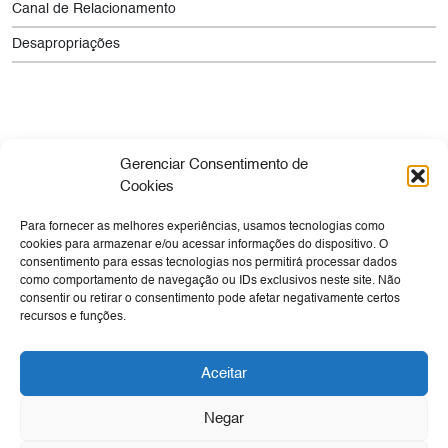
Canal de Relacionamento
Desapropriações
Gerenciar Consentimento de
Cookies
Para fornecer as melhores experiências, usamos tecnologias como
Empresa
Sua Viagem
Cultura
Tecnologia
cookies para armazenar e/ou acessar informações do dispositivo. O
consentimento para essas tecnologias nos permitirá processar dados
Expansão e Obras
Negócios
Canal de Denúncia
como comportamento de navegação ou IDs exclusivos neste site. Não
Ouvidoria
consentir ou retirar o consentimento pode afetar negativamente certos
recursos e funções.
Transparência
SIC
Aceitar
Negar