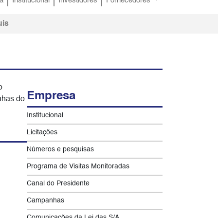
a
Institucional
Investidores
Fornecedores
uis
o
Empresa
nhas do
Institucional
Licitações
Números e pesquisas
Programa de Visitas Monitoradas
Canal do Presidente
Campanhas
Comunicações da Lei das S/A